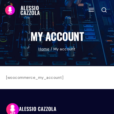
Skip
to
content
MY ACCOUNT
Home
/
My account
[woocommerce_my_account]